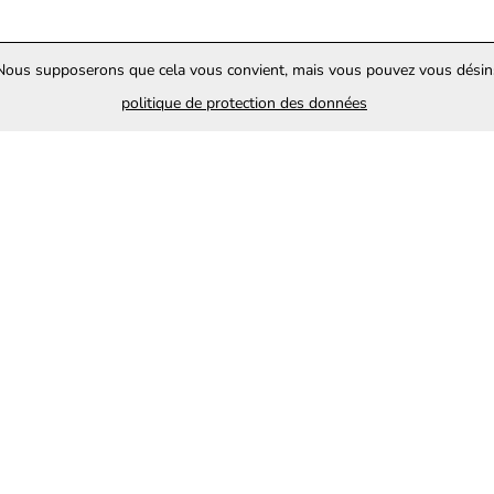
 Nous supposerons que cela vous convient, mais vous pouvez vous désinsc
politique de protection des données
S'inscrire
Menu
Termes
Accueil
Termes et Conditions
Produit
Politique de Confidentialité
Nous contacter
Politique relative aux cookies
NUTRIPRO