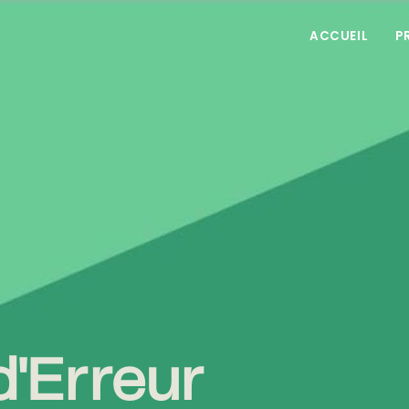
ACCUEIL
P
'Erreur