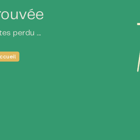
rouvée
es perdu ...
accueil