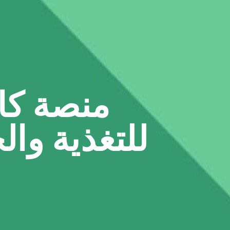
منصة كا
للتغذية وا